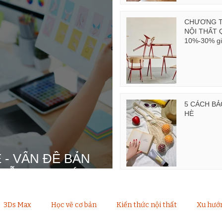
CHƯƠNG TR
NỘI THẤT 
10%-30% giá
5 CÁCH BẢ
HÈ
 - VẤN ĐỀ BẢN
HUẪN ĐẠO ĐỨC
3Ds Max
Học vẽ cơ bản
Kiến thức nội thất
Xu hướn