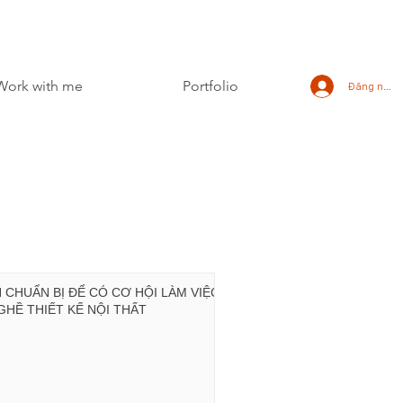
Work with me
Portfolio
Đăng nhập
N CHUẨN BỊ ĐỂ CÓ CƠ HỘI LÀM VIỆC
GHỀ THIẾT KẾ NỘI THẤT