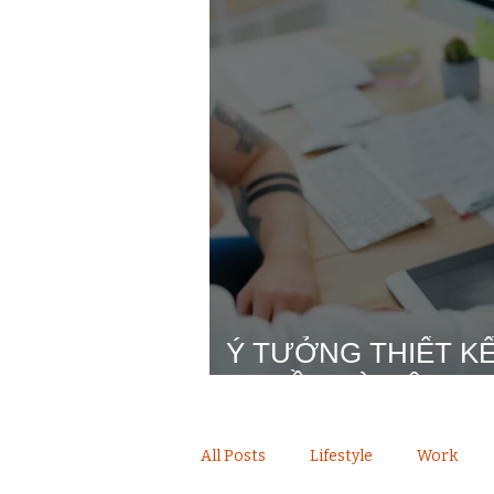
Ý TƯỞNG THIẾT KẾ
QUYỀN VÀ MÂU T
All Posts
Lifestyle
Work