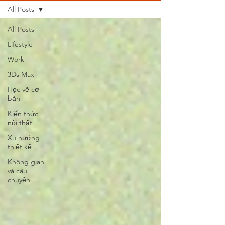
All Posts
All Posts
Lifestyle
Work
3Ds Max
Học vẽ cơ
bản
Kiến thức
nội thất
Xu hướng
thiết kế
Không gian
và câu
chuyện