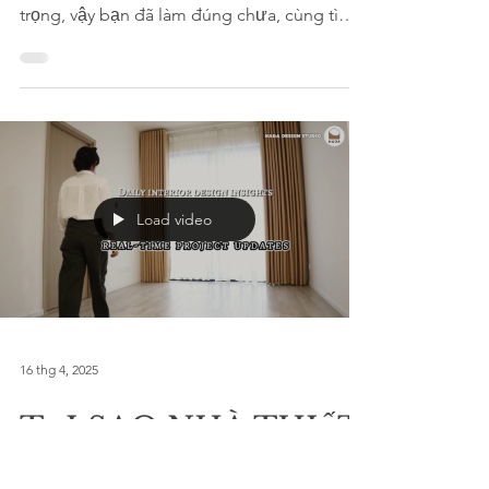
SÁT HIỆN TRẠNG
NỘI THẤT VÀ GHI
CHÚ THÔNG TIN
Khảo sát và đo đạc kích thước hiện trạng
kiến trúc trước khi thiết kế là bước rất quan
trọng, vậy bạn đã làm đúng chưa, cùng tìm
hiểu cách làm nha và chính xác nhé!
Load video