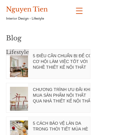
Nguyen Tien
Interior Design - Lifestyle
Blog
Lifestyle
5 ĐIỀU CẦN CHUẨN BỊ ĐỂ CÓ
CƠ HỘI LÀM VIỆC TỐT VỚI
NGHỀ THIẾT KẾ NỘI THẤT
CHƯƠNG TRÌNH ƯU ĐÃI KHI
MUA SẢN PHẨM NỘI THẤT
QUA NHÀ THIẾT KẾ NỘI THẤT
(Giảm từ 10%-30% giá trị mỗi
đơn hàng)
5 CÁCH BẢO VỆ LÀN DA
TRONG THỜI TIẾT MÙA HÈ