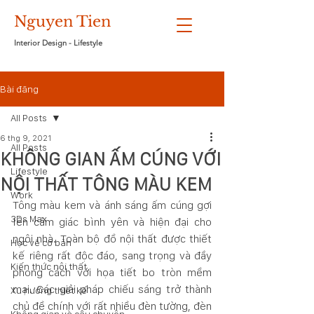
Nguyen Tien
Interior Design - Lifestyle
Bài đăng
All Posts
6 thg 9, 2021
All Posts
KHÔNG GIAN ẤM CÚNG VỚI
Lifestyle
NỘI THẤT TÔNG MÀU KEM
Work
Tông màu kem và ánh sáng ấm cúng gợi 
3Ds Max
lên cảm giác bình yên và hiện đại cho 
ngôi nhà. Toàn bộ đồ nội thất được thiết 
Học vẽ cơ bản
kế riêng rất độc đáo, sang trọng và đầy 
Kiến thức nội thất
phong cách với họa tiết bo tròn mềm 
mại. Các giải pháp chiếu sáng trở thành 
Xu hướng thiết kế
chủ đề chính với rất nhiều đèn tường, đèn 