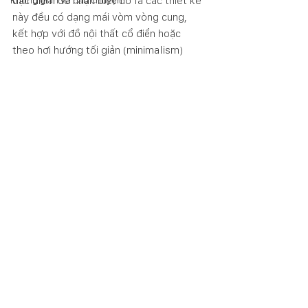
đặc điểm dễ nhận biết đó là các thiết kế 
Không gian và câu chuyện
này đều có dạng mái vòm vòng cung, 
kết hợp với đồ nội thất cổ điển hoặc 
theo hơi hướng tối giản (minimalism) 