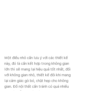
Một điều nhỏ cần lưu ý với các thiết kế 
này, đó là cần kết hợp trong không gian 
lớn thì sẽ mang lại hiệu quả tốt nhất, đối 
với không gian nhỏ, thiết kế đôi khi mang 
lại cảm giác gò bó, chật hẹp cho không 
gian. Đồ nội thất cần tránh có quá nhiều 
chi tiết, dễ gây rối mắt.
 Vì vậy, trước khi quyết định đầu tư cho 
thiết kế, cần có suy xét về không gian 