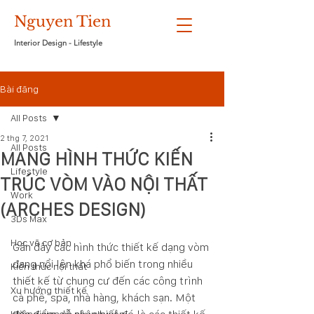
Nguyen Tien
Interior Design - Lifestyle
Bài đăng
All Posts
2 thg 7, 2021
All Posts
MANG HÌNH THỨC KIẾN
Lifestyle
TRÚC VÒM VÀO NỘI THẤT
Work
(ARCHES DESIGN)
3Ds Max
Học vẽ cơ bản
Gần đây các hình thức thiết kế dạng vòm 
đang nổi lên khá phổ biến trong nhiều 
Kiến thức nội thất
thiết kế từ chung cư đến các công trình 
Xu hướng thiết kế
cà phê, spa, nhà hàng, khách sạn. Một 