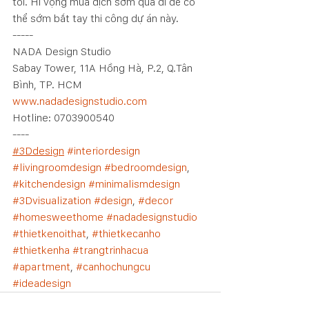
tôi. Hi vọng mùa dịch sớm qua đi để có 
thể sớm bắt tay thi công dự án này. 
-----
NADA Design Studio
Sabay Tower, 11A Hồng Hà, P.2, Q.Tân 
Bình, TP. HCM
www.nadadesignstudio.com
Hotline: 0703900540
----
#3Ddesign
#interiordesign
#livingroomdesign
#bedroomdesign
, 
#kitchendesign
#minimalismdesign
#3Dvisualization
#design
, 
#decor
#homesweethome
#nadadesignstudio
#thietkenoithat
, 
#thietkecanho
#thietkenha
#trangtrinhacua
#apartment
, 
#canhochungcu
#ideadesign