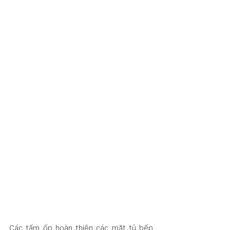
Các tấm ốp hoàn thiện các mặt tủ bếp, 