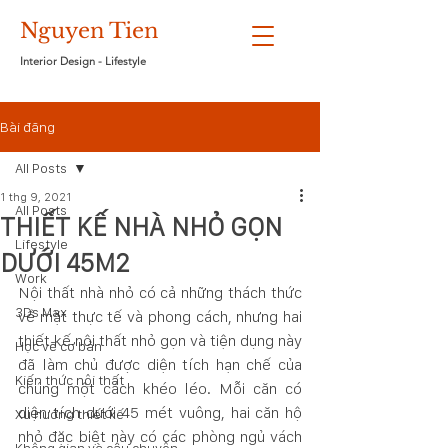
Nguyen Tien
Interior Design - Lifestyle
Bài đăng
All Posts
1 thg 9, 2021
All Posts
THIẾT KẾ NHÀ NHỎ GỌN
Lifestyle
DƯỚI 45M2
Work
Nội thất nhà nhỏ có cả những thách thức 
3Ds Max
về mặt thực tế và phong cách, nhưng hai 
thiết kế nội thất nhỏ gọn và tiện dụng này 
Học vẽ cơ bản
đã làm chủ được diện tích hạn chế của 
Kiến thức nội thất
chúng một cách khéo léo. Mỗi căn có 
diện tích dưới 45 mét vuông, hai căn hộ 
Xu hướng thiết kế
nhỏ đặc biệt này có các phòng ngủ vách 