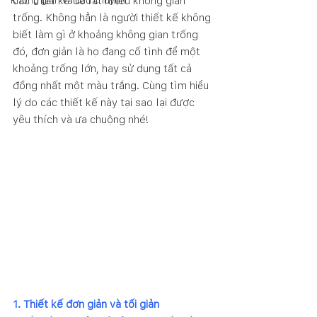
các thiết kế để rất nhiều không gian 
Không gian và câu chuyện
trống. Không hẳn là người thiết kế không 
biết làm gì ở khoảng không gian trống 
đó, đơn giản là họ đang cố tình để một 
khoảng trống lớn, hay sử dụng tất cả 
đồng nhất một màu trắng. Cùng tìm hiểu 
lý do các thiết kế này tại sao lại được 
yêu thích và ưa chuộng nhé!
1. Thiết kế đơn giản và tối giản