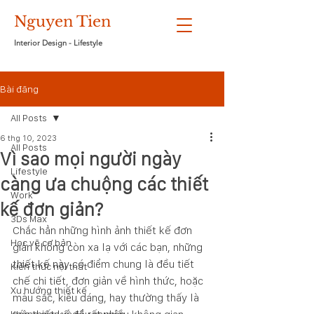
Nguyen Tien
Interior Design - Lifestyle
Bài đăng
All Posts
6 thg 10, 2023
All Posts
Vì sao mọi người ngày
Lifestyle
càng ưa chuộng các thiết
Work
kế đơn giản?
3Ds Max
Chắc hẳn những hình ảnh thiết kế đơn 
Học vẽ cơ bản
giản không còn xa lạ với các bạn, những 
thiết kế này có điểm chung là đều tiết 
Kiến thức nội thất
chế chi tiết, đơn giản về hình thức, hoặc 
Xu hướng thiết kế
màu sắc, kiểu dáng, hay thường thấy là 