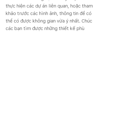
thực hiện các dự án liên quan, hoặc tham 
khảo trước các hình ảnh, thông tin để có 
thể có được không gian vừa ý nhất. Chúc 
các bạn tìm được những thiết kế phù 
hợp nhé!
Kiến thức nội thất
Lifestyle
Xem tất cả
Bài đăng gần đây