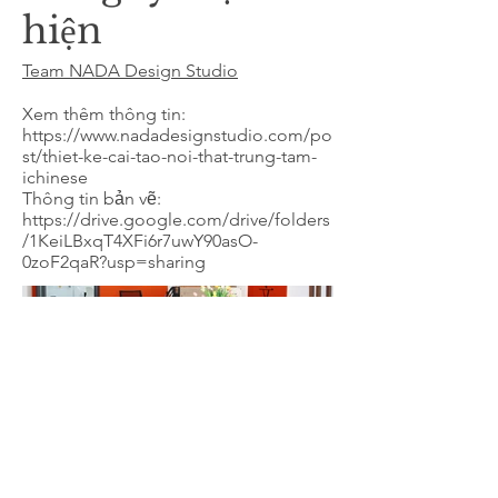
hiện
Team NADA Design Studio
Xem thêm thông tin:
https://www.nadadesignstudio.com/po
st/thiet-ke-cai-tao-noi-that-trung-tam-
ichinese
Thông tin bản vẽ:
https://drive.google.com/drive/folders
/1KeiLBxqT4XFi6r7uwY90asO-
0zoF2qaR?usp=sharing