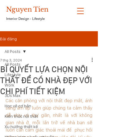
Nguyen Tien
Interior Design - Lifestyle
Bài đăng
All Posts
7 thg 3, 2024
All Posts
BÍ QUYẾT LỰA CHỌN NỘI
Lifestyle
THẤT ĐỂ CÓ NHÀ ĐẸP VỚI
Work
CHI PHÍ TIẾT KIỆM
3Ds Max
Các căn phòng với nội thất đẹp mắt, ánh 
Học vẽ cơ bản
sáng ấm áp luôn giúp chúng ta cảm thấy 
dễ chịu và thư giãn, nhất là với không 
Kiến thức nội thất
gian nhà ở, mỗi lần trở về nhà bạn sẽ 
Xu hướng thiết kế
luôn cần cảm giác thoải mái để  phục hồi 