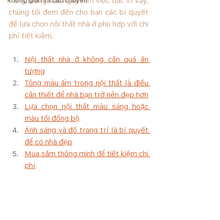
năng lượng sau ngày làm việc dài. Vì vậy, 
Không gian và câu chuyện
chúng tôi đem đến cho bạn các bí quyết 
để lựa chọn nội thất nhà ở phù hợp với chi 
phí tiết kiệm.
Nội thất nhà ở không cần quá ấn 
tượng
Tông màu ấm trong nội thất là điều 
cần thiết để nhà bạn trở nên đẹp hơn
Lựa chọn nội thất màu sáng hoặc 
màu tối đồng bộ
Ánh sáng và đồ trang trí là bí quyết 
để có nhà đẹp
Mua sắm thông minh để tiết kiệm chi 
phí