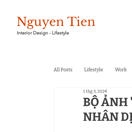
Nguyen Tien
Interior Design - Lifestyle
All Posts
Lifestyle
Work
1 thg 3, 2024
Không gian và câu chuyện
BỘ ẢNH 
NHÂN D