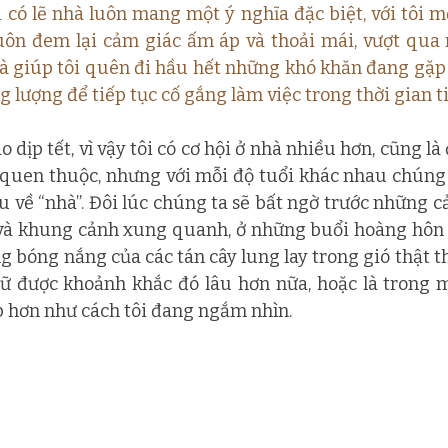
 có lẽ nhà luôn mang một ý nghĩa đặc biệt, với tôi mỗi
luôn đem lại cảm giác ấm áp và thoải mái, vượt qua
hà giúp tôi quên đi hầu hết những khó khăn đang gặp 
 lượng để tiếp tục cố gắng làm việc trong thời gian ti
o dịp tết, vì vậy tôi có cơ hội ở nhà nhiều hơn, cũng là
uen thuộc, nhưng với mỗi độ tuổi khác nhau chúng t
về “nhà”. Đôi lúc chúng ta sẽ bất ngờ trước những c
và khung cảnh xung quanh, ở những buổi hoàng hôn 
g bóng nắng của các tán cây lung lay trong gió thật th
 được khoảnh khắc đó lâu hơn nữa, hoặc là trong m
p hơn như cách tôi đang ngắm nhìn.