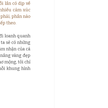
 lần có dịp về 
 nhiều cảm xúc 
phải, phần nào 
ếp theo.
 đi loanh quanh 
a sẽ có những 
ảm nhận của cá 
nắng vàng đẹp 
ơ mộng, tôi chỉ 
ỗi khung hình 