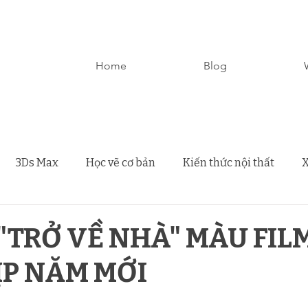
Home
Blog
3Ds Max
Học vẽ cơ bản
Kiến thức nội thất
X
"TRỞ VỀ NHÀ" MÀU FIL
ỊP NĂM MỚI