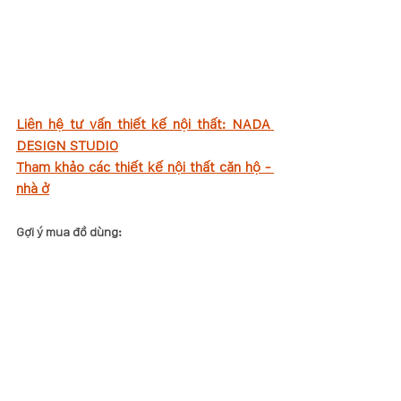
Liên hệ tư vấn thiết kế nội thất: NADA 
DESIGN STUDIO
Tham khảo các thiết kế nội thất căn hộ - 
nhà ở
Gợi ý mua đồ dùng: 
Bàn và ghế ăn MUJI: 
https://www.muji.com.vn/vn/product/wooden
-dining-table-s-light-brown-75-75-72cm-
4550512828549
Đèn trang trí: 
https://jysk.vn
Chậu rửa chén Hafele 1 ngăn 
Bếp từ 2 vùng nấu Hafele