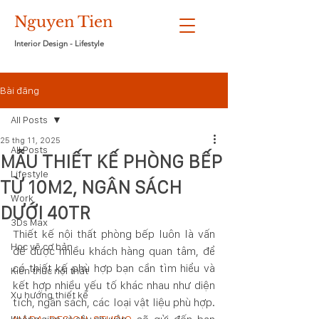
Nguyen Tien
Interior Design - Lifestyle
Bài đăng
All Posts
25 thg 11, 2025
All Posts
MẪU THIẾT KẾ PHÒNG BẾP
Lifestyle
TỪ 10M2, NGÂN SÁCH
Work
DƯỚI 40TR
3Ds Max
Thiết kế nội thất phòng bếp luôn là vấn 
Học vẽ cơ bản
đề được nhiều khách hàng quan tâm, để 
có thiết kế phù hợp bạn cần tìm hiểu và 
Kiến thức nội thất
kết hợp nhiều yếu tố khác nhau như diện 
Xu hướng thiết kế
tích, ngân sách, các loại vật liệu phù hợp. 