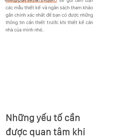
NADA DESIGN STUDIO
 sẽ gửi đến bạn 
Không gian và câu chuyện
các mẫu thiết kế và ngân sách tham khảo 
gần chính xác nhất để bạn có được những 
thông tin cần thiết trước khi thiết kế căn 
nhà của mình nhé. 
Những yếu tố cần 
được quan tâm khi 