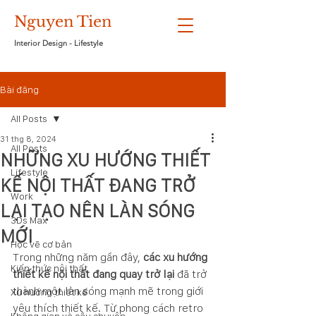
Nguyen Tien
Interior Design - Lifestyle
Bài đăng
All Posts
31 thg 8, 2024
All Posts
NHỮNG XU HƯỚNG THIẾT
Lifestyle
KẾ NỘI THẤT ĐANG TRỞ
Work
LẠI TẠO NÊN LÀN SÓNG
3Ds Max
MỚI
Học vẽ cơ bản
Trong những năm gần đây, 
các xu hướng 
Kiến thức nội thất
thiết kế nội thất đang quay trở lại
 đã trở 
thành một làn sóng mạnh mẽ trong giới 
Xu hướng thiết kế
yêu thích thiết kế. Từ phong cách retro 