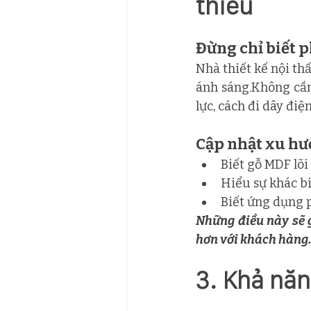
thiếu
Đừng chỉ biết p
Nhà thiết kế nội thấ
ánh sáng.Không cần 
lực, cách đi dây điệ
Cập nhật xu hư
Biết gỗ MDF lõi
Hiểu sự khác b
Biết ứng dụng 
Những điều này sẽ g
hơn với khách hàng
3. Khả nă