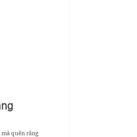
àng
, mà quên rằng 