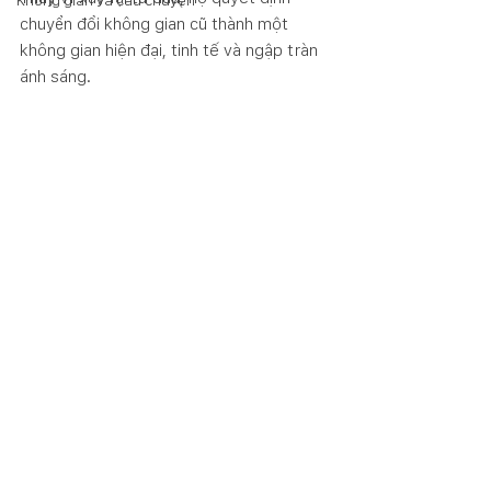
Không gian và câu chuyện
chuyển đổi không gian cũ thành một 
không gian hiện đại, tinh tế và ngập tràn 
ánh sáng. 