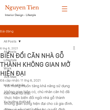
Nguyen Tien
Interior Design - Lifestyle
Bài đăng
All Posts
6 thg 8, 2021
All Posts
BIẾN ĐỔI CĂN NHÀ GỖ
Lifestyle
THÀNH KHÔNG GIAN MỞ
Work
HIỆN ĐẠI
3Ds Max
Đã cập nhật:
11 thg 8, 2021
Học vẽ cơ bản
Với mong muốn tăng khả năng sử dụng 
không gian hiện có, chủ nhân căn hộ đã 
Kiến thức nội thất
thực hiện biến đổi ngôi nhà gỗ thành 
Xu hướng thiết kế
không gian sống hiện đại cho cả gia đình. 
Thay vì xây lại từ đầu, họ quyết định 