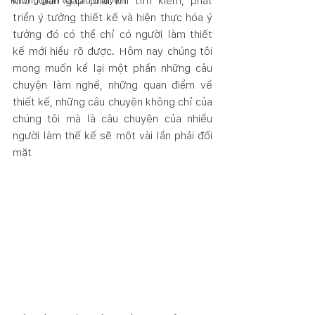
khó khăn gặp phải khi tìm kiếm, phát 
Không gian và câu chuyện
triển ý tưởng thiết kế và hiện thực hóa ý 
tưởng đó có thể chỉ có người làm thiết 
kế mới hiểu rõ được. Hôm nay chúng tôi 
mong muốn kể lại một phần những câu 
chuyện làm nghề, những quan điểm về 
thiết kế, những câu chuyện không chỉ của 
chúng tôi mà là câu chuyện của nhiều 
người làm thế kế sẽ một vài lần phải đối 
mặt