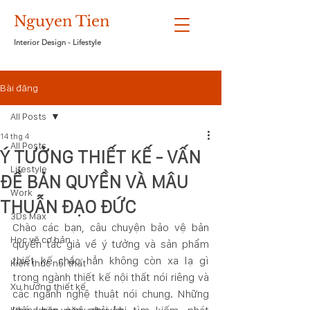
Nguyen Tien
Interior Design - Lifestyle
Bài đăng
All Posts
14 thg 4
All Posts
Ý TƯỞNG THIẾT KẾ - VẤN
Lifestyle
ĐỀ BẢN QUYỀN VÀ MÂU
Work
THUẪN ĐẠO ĐỨC
3Ds Max
Chào các bạn, câu chuyện bảo vệ bản 
Học vẽ cơ bản
quyền tác giả về ý tưởng và sản phẩm 
thiết kế chắc hẳn không còn xa lạ gì 
Kiến thức nội thất
trong ngành thiết kế nội thất nói riêng và 
Xu hướng thiết kế
các ngành nghệ thuật nói chung. Những 