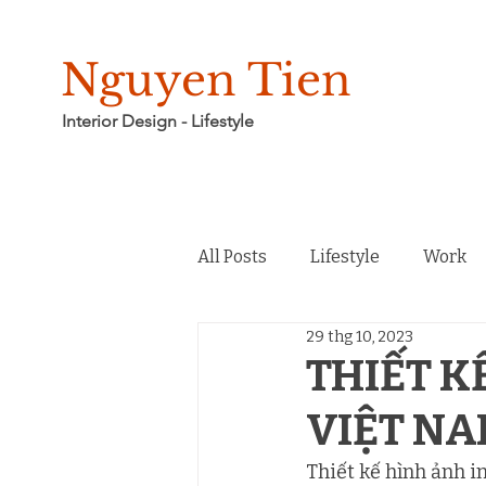
Nguyen Tien
Interior Design - Lifestyle
All Posts
Lifestyle
Work
29 thg 10, 2023
Không gian và câu chuyện
THIẾT K
VIỆT N
Thiết kế hình ảnh i