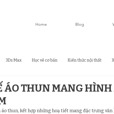
Home
Blog
3Ds Max
Học vẽ cơ bản
Kiến thức nội thất
X
Ế ÁO THUN MANG HÌNH
AM
n áo thun, kết hợp những hoạ tiết mang đặc trưng văn h